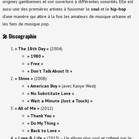
origines gambiennes et son ouverture à différentes sonorités. Elle est
aussi une des premières artistes à fusionner le
soul
et le
hip-hop
d’une manière qui attire à la fois les amateurs de musique urbaine et
les fans de musique pop.
🎤
Discographie
« The 18th Day »
(2004)
« 1980 »
« Free »
« Don’t Talk About It »
« Shine »
(2008)
« American Boy »
(avec Kanye West)
« No Substitute Love »
« Wait a Minute (Just a Touch) »
« All of Me »
(2012)
« Thank You »
« Do My Thing »
« Back to Love »
« Love & Life »
(2015) – Un album plus soul et rythmé par le