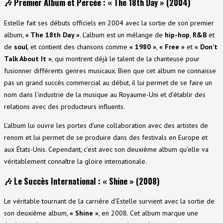
🎶
Premier Album et Percée : « The 18th Day » (2004)
Estelle fait ses débuts officiels en 2004 avec la sortie de son premier
album,
« The 18th Day »
. L’album est un mélange de
hip-hop
,
R&B
et
de
soul
, et contient des chansons comme
« 1980 »
,
« Free »
et
« Don’t
Talk About It »
, qui montrent déjà le talent de la chanteuse pour
fusionner différents genres musicaux. Bien que cet album ne connaisse
pas un grand succès commercial au début, il lui permet de se faire un
nom dans l’industrie de la musique au Royaume-Uni et d’établir des
relations avec des producteurs influents.
L’album lui ouvre les portes d’une collaboration avec des artistes de
renom et lui permet de se produire dans des festivals en Europe et
aux États-Unis. Cependant, c’est avec son deuxième album qu’elle va
véritablement connaître la gloire internationale.
🎶
Le Succès International : « Shine » (2008)
Le véritable tournant de la carrière d’Estelle survient avec la sortie de
son deuxième album,
« Shine »
, en 2008. Cet album marque une