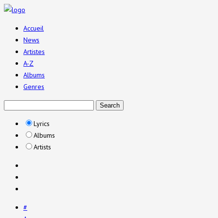
Accueil
News
Artistes
A-Z
Albums
Genres
Lyrics
Albums
Artists
#