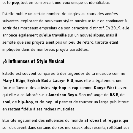
et le
pop
, tout en conservant une voix unique et identifiable.
Estelle publie un certain nombre de singles au cours des années
suivantes, explorant de nouveaux styles musicaux tout en continuant à
sortir des morceaux empreints de son caractère distinctif. En 2019, elle
annonce également qu’elle travaille sur un nouvel album, mais il
semble que ses projets aient pris un peu de retard, l’artiste étant
impliquée dans de nombreux projets parallèles.
🎶
Influences et Style Musical
Estelle est souvent comparée à des légendes de la musique comme
Mary J. Blige
,
Erykah Badu
,
Lauryn Hill
, mais elle a également une
forte influence des artistes
hip-hop
et
rap
comme
Kanye West
, avec
qui elle a collaboré sur
« American Boy »
. Son mélange de
R&B
, de
soul
, de
hip-hop
, et de
pop
lui permet de toucher un large public tout
en restant fidèle à ses racines musicales.
Elle cite également des influences du monde
afrobeat
et
reggae
, qui
se retrouvent dans certains de ses morceaux plus récents, reflétant ses