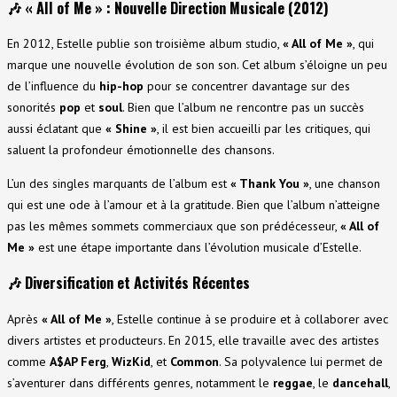
🎶
« All of Me » : Nouvelle Direction Musicale (2012)
En 2012, Estelle publie son troisième album studio,
« All of Me »
, qui
marque une nouvelle évolution de son son. Cet album s’éloigne un peu
de l’influence du
hip-hop
pour se concentrer davantage sur des
sonorités
pop
et
soul
. Bien que l’album ne rencontre pas un succès
aussi éclatant que
« Shine »
, il est bien accueilli par les critiques, qui
saluent la profondeur émotionnelle des chansons.
L’un des singles marquants de l’album est
« Thank You »
, une chanson
qui est une ode à l’amour et à la gratitude. Bien que l’album n’atteigne
pas les mêmes sommets commerciaux que son prédécesseur,
« All of
Me »
est une étape importante dans l’évolution musicale d’Estelle.
🎶
Diversification et Activités Récentes
Après
« All of Me »
, Estelle continue à se produire et à collaborer avec
divers artistes et producteurs. En 2015, elle travaille avec des artistes
comme
A$AP Ferg
,
WizKid
, et
Common
. Sa polyvalence lui permet de
s’aventurer dans différents genres, notamment le
reggae
, le
dancehall
,