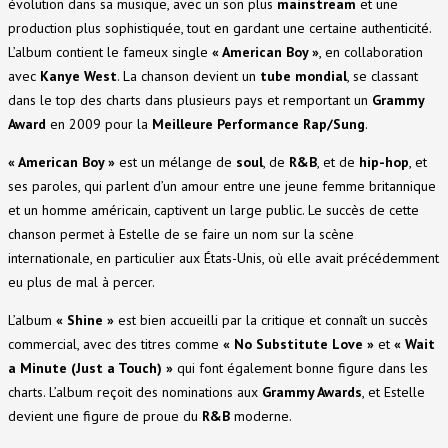
évolution dans sa musique, avec un son plus
mainstream
et une
production plus sophistiquée, tout en gardant une certaine authenticité.
L’album contient le fameux single
« American Boy »
, en collaboration
avec
Kanye West
. La chanson devient un
tube mondial
, se classant
dans le top des charts dans plusieurs pays et remportant un
Grammy
Award
en 2009 pour la
Meilleure Performance Rap/Sung
.
« American Boy »
est un mélange de
soul
, de
R&B
, et de
hip-hop
, et
ses paroles, qui parlent d’un amour entre une jeune femme britannique
et un homme américain, captivent un large public. Le succès de cette
chanson permet à Estelle de se faire un nom sur la scène
internationale, en particulier aux États-Unis, où elle avait précédemment
eu plus de mal à percer.
L’album
« Shine »
est bien accueilli par la critique et connaît un succès
commercial, avec des titres comme
« No Substitute Love »
et
« Wait
a Minute (Just a Touch) »
qui font également bonne figure dans les
charts. L’album reçoit des nominations aux
Grammy Awards
, et Estelle
devient une figure de proue du
R&B
moderne.