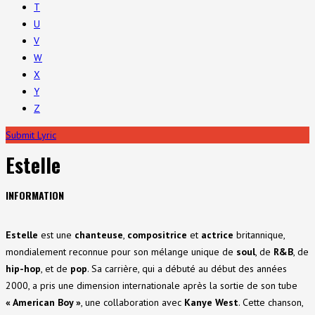
T
U
V
W
X
Y
Z
Submit Lyric
Estelle
INFORMATION
Estelle
est une
chanteuse
,
compositrice
et
actrice
britannique,
mondialement reconnue pour son mélange unique de
soul
, de
R&B
, de
hip-hop
, et de
pop
. Sa carrière, qui a débuté au début des années
2000, a pris une dimension internationale après la sortie de son tube
« American Boy »
, une collaboration avec
Kanye West
. Cette chanson,