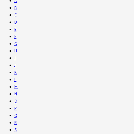
A
B
C
D
E
F
G
H
I
J
K
L
M
N
O
P
Q
R
S