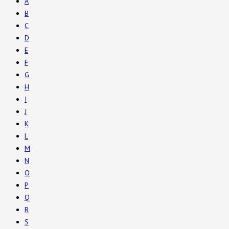
A
B
C
D
E
F
G
H
I
J
K
L
M
N
O
P
Q
R
S