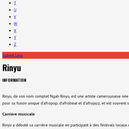
T
U
V
W
X
Y
Z
Submit Lyric
Rinyu
INFORMATION
Rinyu, de son nom complet Ngah Rinyu, est une artiste camerounaise née 
pour sa fusion unique d’afropop, d’afrobeat et d’afrojazz, et est souve
Carrière musicale
Rinyu a débuté sa carrière musicale en participant à des festivals locaux