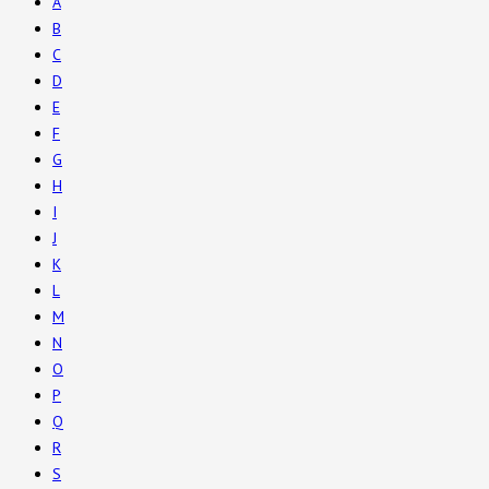
A
B
C
D
E
F
G
H
I
J
K
L
M
N
O
P
Q
R
S