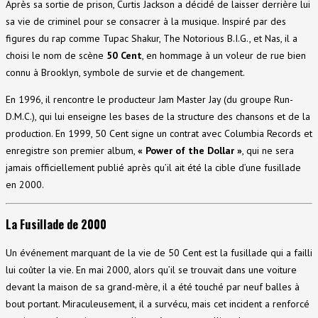
Après sa sortie de prison, Curtis Jackson a décidé de laisser derrière lui
sa vie de criminel pour se consacrer à la musique. Inspiré par des
figures du rap comme Tupac Shakur, The Notorious B.I.G., et Nas, il a
choisi le nom de scène
50 Cent
, en hommage à un voleur de rue bien
connu à Brooklyn, symbole de survie et de changement.
En 1996, il rencontre le producteur Jam Master Jay (du groupe Run-
D.M.C.), qui lui enseigne les bases de la structure des chansons et de la
production. En 1999, 50 Cent signe un contrat avec Columbia Records et
enregistre son premier album,
« Power of the Dollar »
, qui ne sera
jamais officiellement publié après qu’il ait été la cible d’une fusillade
en 2000.
La Fusillade de 2000
Un événement marquant de la vie de 50 Cent est la fusillade qui a failli
lui coûter la vie. En mai 2000, alors qu’il se trouvait dans une voiture
devant la maison de sa grand-mère, il a été touché par neuf balles à
bout portant. Miraculeusement, il a survécu, mais cet incident a renforcé