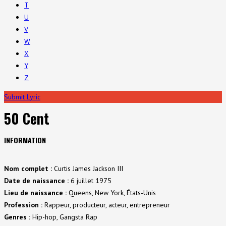
T
U
V
W
X
Y
Z
Submit Lyric
50 Cent
INFORMATION
Nom complet :
Curtis James Jackson III
Date de naissance :
6 juillet 1975
Lieu de naissance :
Queens, New York, États-Unis
Profession :
Rappeur, producteur, acteur, entrepreneur
Genres :
Hip-hop, Gangsta Rap