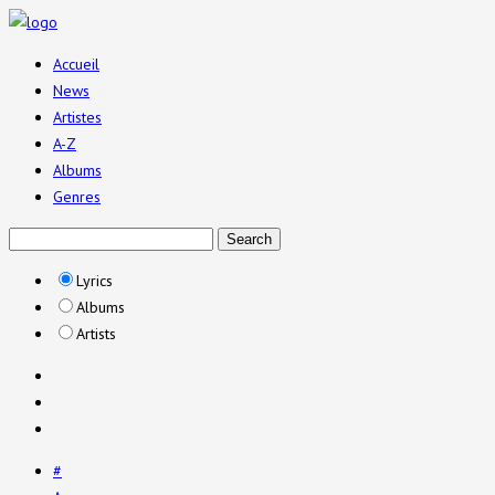
Accueil
News
Artistes
A-Z
Albums
Genres
Lyrics
Albums
Artists
#