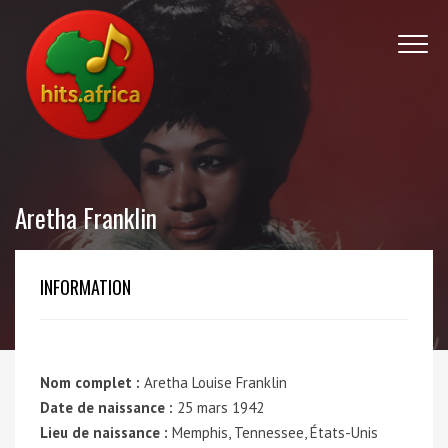
Aretha Franklin
INFORMATION
Nom complet :
Aretha Louise Franklin
Date de naissance :
25 mars 1942
Lieu de naissance :
Memphis, Tennessee, États-Unis