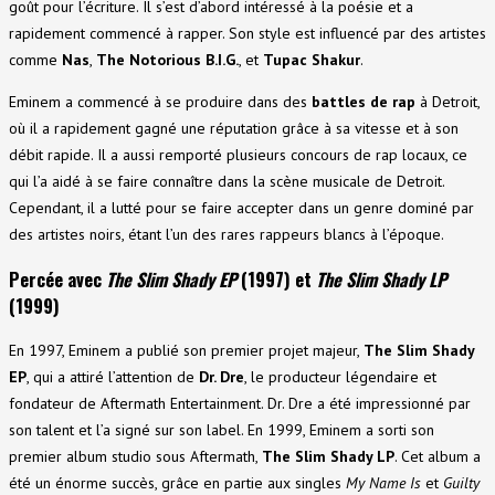
goût pour l’écriture. Il s’est d’abord intéressé à la poésie et a
rapidement commencé à rapper. Son style est influencé par des artistes
comme
Nas
,
The Notorious B.I.G.
, et
Tupac Shakur
.
Eminem a commencé à se produire dans des
battles de rap
à Detroit,
où il a rapidement gagné une réputation grâce à sa vitesse et à son
débit rapide. Il a aussi remporté plusieurs concours de rap locaux, ce
qui l’a aidé à se faire connaître dans la scène musicale de Detroit.
Cependant, il a lutté pour se faire accepter dans un genre dominé par
des artistes noirs, étant l’un des rares rappeurs blancs à l’époque.
Percée avec
The Slim Shady EP
(1997) et
The Slim Shady LP
(1999)
En 1997, Eminem a publié son premier projet majeur,
The Slim Shady
EP
, qui a attiré l’attention de
Dr. Dre
, le producteur légendaire et
fondateur de Aftermath Entertainment. Dr. Dre a été impressionné par
son talent et l’a signé sur son label. En 1999, Eminem a sorti son
premier album studio sous Aftermath,
The Slim Shady LP
. Cet album a
été un énorme succès, grâce en partie aux singles
My Name Is
et
Guilty