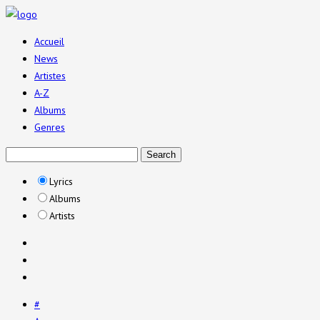
Accueil
News
Artistes
A-Z
Albums
Genres
Lyrics
Albums
Artists
#