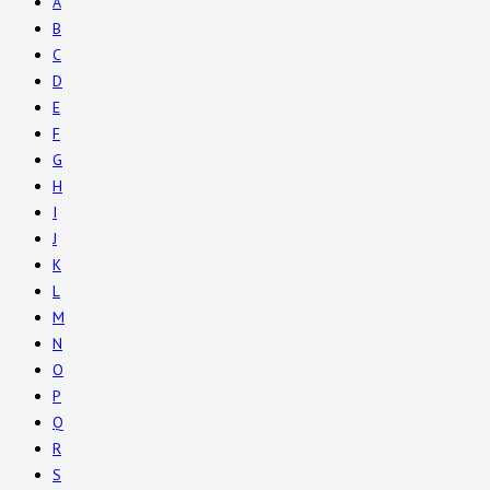
A
B
C
D
E
F
G
H
I
J
K
L
M
N
O
P
Q
R
S