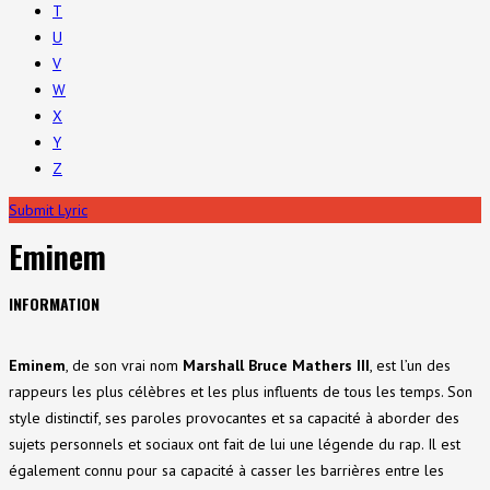
T
U
V
W
X
Y
Z
Submit Lyric
Eminem
INFORMATION
Eminem
, de son vrai nom
Marshall Bruce Mathers III
, est l’un des
rappeurs les plus célèbres et les plus influents de tous les temps. Son
style distinctif, ses paroles provocantes et sa capacité à aborder des
sujets personnels et sociaux ont fait de lui une légende du rap. Il est
également connu pour sa capacité à casser les barrières entre les