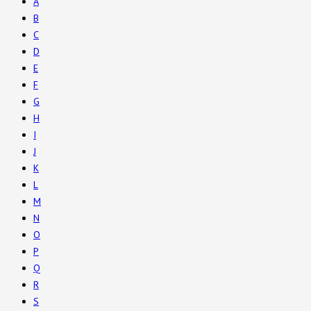
A
B
C
D
E
F
G
H
I
J
K
L
M
N
O
P
Q
R
S