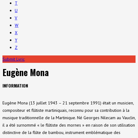
T
U
V
W
X
Y
Z
Submit Lyric
Eugène Mona
INFORMATION
Eugène Mona (13 juillet 1943 – 21 septembre 1991) était un musicien,
compositeur et flûtiste martiniquais, reconnu pour sa contribution à la
musique traditionnelle de la Martinique. Né Georges Nilecam au Vauclin,
il a été surnommé « le flûtiste des mornes » en raison de son utilisation
distinctive de la flûte de bambou, instrument emblématique des