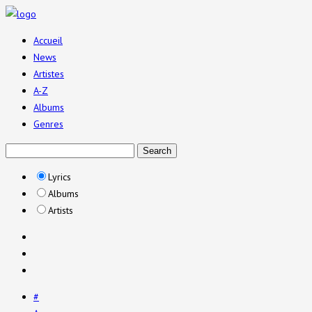
Accueil
News
Artistes
A-Z
Albums
Genres
Lyrics
Albums
Artists
#