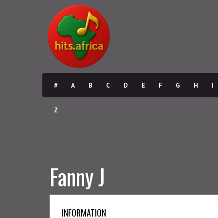
#
A
B
C
D
E
F
G
H
I
Z
Fanny J
INFORMATION