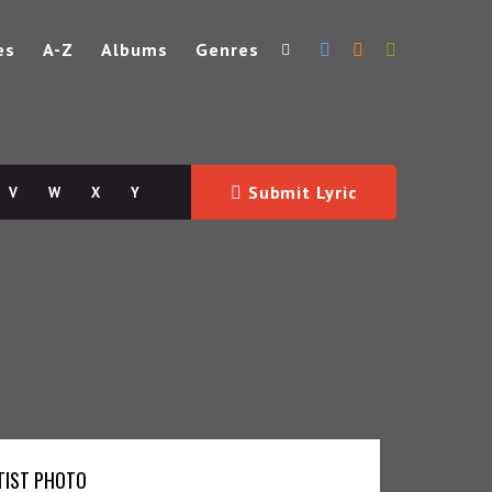
es
A-Z
Albums
Genres
Submit Lyric
V
W
X
Y
TIST PHOTO