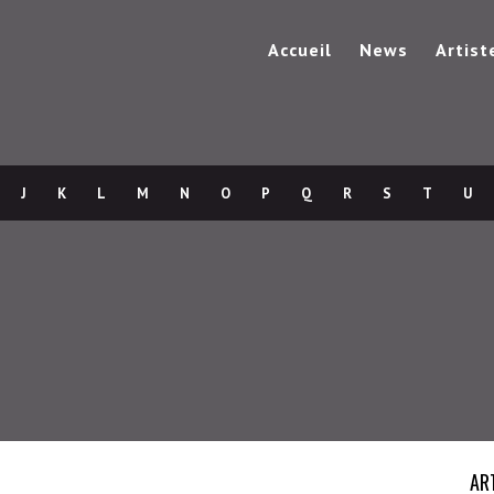
Accueil
News
Artist
J
K
L
M
N
O
P
Q
R
S
T
U
AR