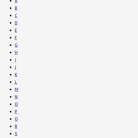
A
B
C
D
E
F
G
H
I
J
K
L
M
N
O
P
Q
R
S