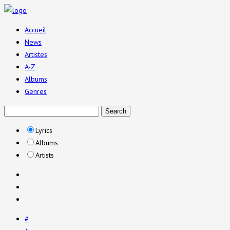
Accueil
News
Artistes
A-Z
Albums
Genres
Lyrics
Albums
Artists
#