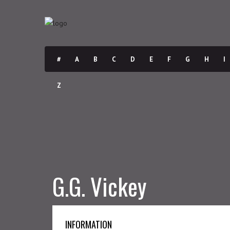
#
A
B
C
D
E
F
G
H
I
Z
G.G. Vickey
INFORMATION