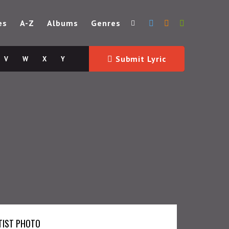
es
A-Z
Albums
Genres
Submit Lyric
V
W
X
Y
TIST PHOTO