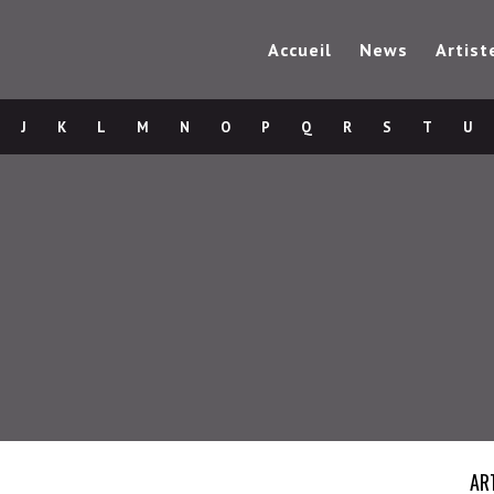
Accueil
News
Artist
J
K
L
M
N
O
P
Q
R
S
T
U
AR