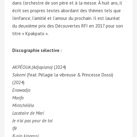
dans l’orchestre de son père et à la messe. À huit ans, il
écrit ses propres textes abordant des thèmes tels que
l’enfance, l’amitié et l’amour du prochain. Il est lauréat
du deuxième prix des Découvertes RFI en 2017 pour son
titre « Kpakpato ».
Discographie sélective :
AKPÉOUA (Adjapiano)
(2024)
Sokemi
(feat. Pélagie la vibreuse & Princesse Dossi)
(2024)
Enawadjo
Monfo
Mintchélèlo
Locataire de Mari
Je n’ai pas peur de toi
Ifè
8-nin kinanssi