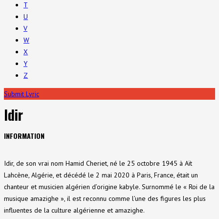
T
U
V
W
X
Y
Z
Submit Lyric
Idir
INFORMATION
Idir, de son vrai nom Hamid Cheriet, né le 25 octobre 1945 à Aït
Lahcène, Algérie, et décédé le 2 mai 2020 à Paris, France, était un
chanteur et musicien algérien d’origine kabyle. Surnommé le « Roi de la
musique amazighe », il est reconnu comme l’une des figures les plus
influentes de la culture algérienne et amazighe.