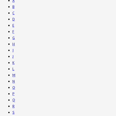
A
B
C
D
E
F
G
H
I
J
K
L
M
N
O
P
Q
R
S