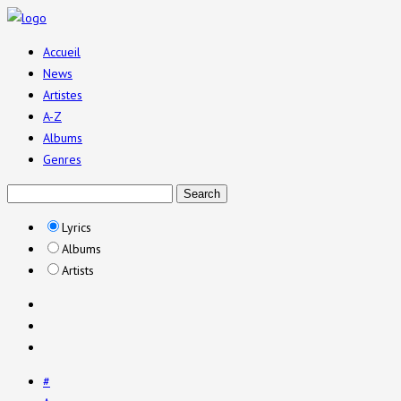
Accueil
News
Artistes
A-Z
Albums
Genres
Lyrics
Albums
Artists
#