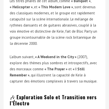
Les titres phares de cet album, comme
« Banquet »
,
« Helicopter »
, et
« This Modern Love »
, sont devenus
des classiques modernes, et le groupe est rapidement
catapulté sur la scène internationale. Le mélange de
rythmes dansants et de guitares abrasives, couplé à la
voix émotive et distinctive de Kele, fait de Bloc Party un
groupe incontournable de la scène rock britannique de
la décennie 2000.
L’album suivant,
« A Weekend in the City »
(2007),
explore des thèmes plus sombres et introspectifs, avec
des morceaux comme
« The Prayer »
et
« I Still
Remember »
, qui illustrent la capacité de Kele à
capturer des émotions complexes à travers sa musique.
🎶
Exploration Solo et Transition vers
l’Électro