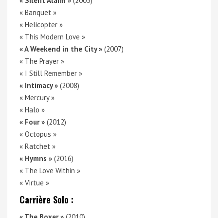
« Silent Alarm »
(2005)
« Banquet »
« Helicopter »
« This Modern Love »
« A Weekend in the City »
(2007)
« The Prayer »
« I Still Remember »
« Intimacy »
(2008)
« Mercury »
« Halo »
« Four »
(2012)
« Octopus »
« Ratchet »
« Hymns »
(2016)
« The Love Within »
« Virtue »
Carrière Solo :
« The Boxer »
(2010)