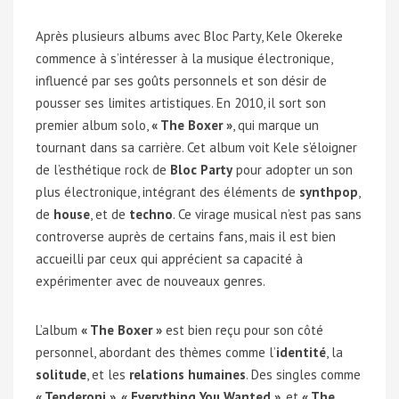
Après plusieurs albums avec Bloc Party, Kele Okereke
commence à s’intéresser à la musique électronique,
influencé par ses goûts personnels et son désir de
pousser ses limites artistiques. En 2010, il sort son
premier album solo,
« The Boxer »
, qui marque un
tournant dans sa carrière. Cet album voit Kele s’éloigner
de l’esthétique rock de
Bloc Party
pour adopter un son
plus électronique, intégrant des éléments de
synthpop
,
de
house
, et de
techno
. Ce virage musical n’est pas sans
controverse auprès de certains fans, mais il est bien
accueilli par ceux qui apprécient sa capacité à
expérimenter avec de nouveaux genres.
L’album
« The Boxer »
est bien reçu pour son côté
personnel, abordant des thèmes comme l’
identité
, la
solitude
, et les
relations humaines
. Des singles comme
« Tenderoni »
,
« Everything You Wanted »
, et
« The