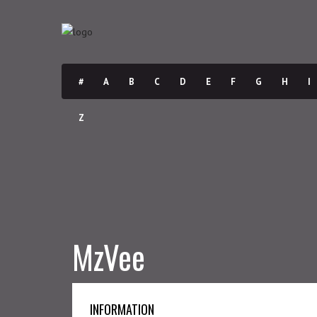
#
A
B
C
D
E
F
G
H
I
Z
MzVee
INFORMATION