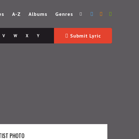
es
A-Z
Albums
Genres
Submit Lyric
V
W
X
Y
TIST PHOTO