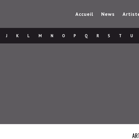
Accueil
News
Artist
J
K
L
M
N
O
P
Q
R
S
T
U
AR