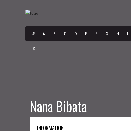
#
A
B
C
D
E
F
G
H
I
Z
Nana Bibata
INFORMATION