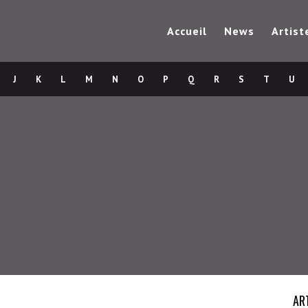
Accueil
News
Artist
J
K
L
M
N
O
P
Q
R
S
T
U
AR