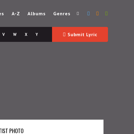
es
A-Z
Albums
Genres
Submit Lyric
V
W
X
Y
TIST PHOTO