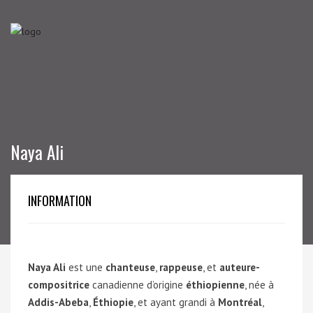
Naya Ali
INFORMATION
Naya Ali
est une
chanteuse
,
rappeuse
, et
auteure-
compositrice
canadienne d’origine
éthiopienne
, née à
Addis-Abeba
,
Éthiopie
, et ayant grandi à
Montréal
,