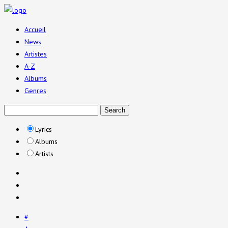
Accueil
News
Artistes
A-Z
Albums
Genres
Lyrics
Albums
Artists
#