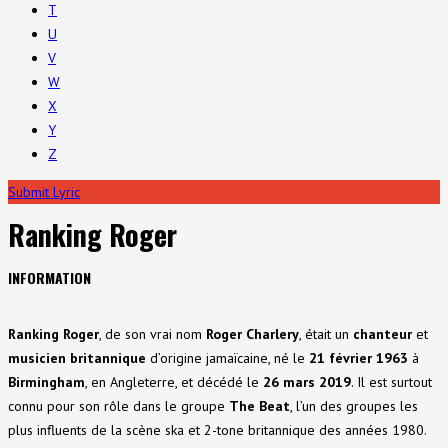
T
U
V
W
X
Y
Z
Submit Lyric
Ranking Roger
INFORMATION
Ranking Roger
, de son vrai nom
Roger Charlery
, était un
chanteur
et
musicien britannique
d’origine jamaïcaine, né le
21 février 1963
à
Birmingham
, en Angleterre, et décédé le
26 mars 2019
. Il est surtout
connu pour son rôle dans le groupe
The Beat
, l’un des groupes les
plus influents de la scène ska et 2-tone britannique des années 1980.