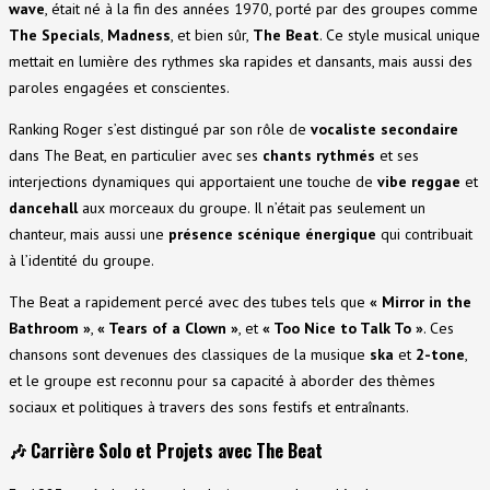
wave
, était né à la fin des années 1970, porté par des groupes comme
The Specials
,
Madness
, et bien sûr,
The Beat
. Ce style musical unique
mettait en lumière des rythmes ska rapides et dansants, mais aussi des
paroles engagées et conscientes.
Ranking Roger s’est distingué par son rôle de
vocaliste secondaire
dans The Beat, en particulier avec ses
chants rythmés
et ses
interjections dynamiques qui apportaient une touche de
vibe reggae
et
dancehall
aux morceaux du groupe. Il n’était pas seulement un
chanteur, mais aussi une
présence scénique énergique
qui contribuait
à l’identité du groupe.
The Beat a rapidement percé avec des tubes tels que
« Mirror in the
Bathroom »
,
« Tears of a Clown »
, et
« Too Nice to Talk To »
. Ces
chansons sont devenues des classiques de la musique
ska
et
2-tone
,
et le groupe est reconnu pour sa capacité à aborder des thèmes
sociaux et politiques à travers des sons festifs et entraînants.
🎶
Carrière Solo et Projets avec The Beat