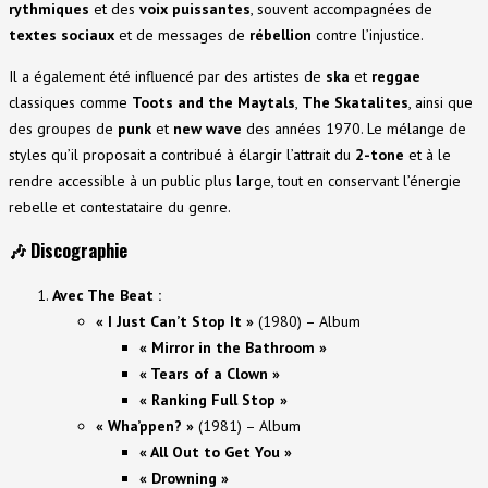
rythmiques
et des
voix puissantes
, souvent accompagnées de
textes sociaux
et de messages de
rébellion
contre l’injustice.
Il a également été influencé par des artistes de
ska
et
reggae
classiques comme
Toots and the Maytals
,
The Skatalites
, ainsi que
des groupes de
punk
et
new wave
des années 1970. Le mélange de
styles qu’il proposait a contribué à élargir l’attrait du
2-tone
et à le
rendre accessible à un public plus large, tout en conservant l’énergie
rebelle et contestataire du genre.
🎶
Discographie
Avec The Beat :
« I Just Can’t Stop It »
(1980) – Album
« Mirror in the Bathroom »
« Tears of a Clown »
« Ranking Full Stop »
« Wha’ppen? »
(1981) – Album
« All Out to Get You »
« Drowning »