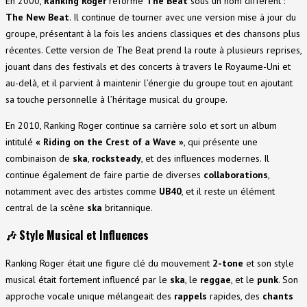
En 2000,
Ranking Roger
reforme
The Beat
sous un nom différent :
The New Beat
. Il continue de tourner avec une version mise à jour du
groupe, présentant à la fois les anciens classiques et des chansons plus
récentes. Cette version de The Beat prend la route à plusieurs reprises,
jouant dans des festivals et des concerts à travers le Royaume-Uni et
au-delà, et il parvient à maintenir l’énergie du groupe tout en ajoutant
sa touche personnelle à l’héritage musical du groupe.
En 2010, Ranking Roger continue sa carrière solo et sort un album
intitulé
« Riding on the Crest of a Wave »
, qui présente une
combinaison de
ska
,
rocksteady
, et des influences modernes. Il
continue également de faire partie de diverses
collaborations
,
notamment avec des artistes comme
UB40
, et il reste un élément
central de la scène
ska
britannique.
🎶
Style Musical et Influences
Ranking Roger était une figure clé du mouvement
2-tone
et son style
musical était fortement influencé par le
ska
, le
reggae
, et le
punk
. Son
approche vocale unique mélangeait des
rappels
rapides, des
chants