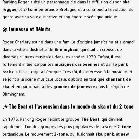
Ranking Roger a été un personnage clé dans la diffusion du son
ska
,
reggae
, et
2-tone
en Grande-Bretagne et a contribué à l’évolution du
genre avec sa voix distinctive et son énergie scénique unique.
🎤
Jeunesse et Débuts
Roger Charlery est né dans une famille d’origine jamaïcaine et a grandi
dans la ville industrielle de
Birmingham
, qui était un creuset de
diverses cultures musicales dans les années 1970. Enfant, il est
fortement influencé par les
musiques caribéennes
et par le
punk
rock
qui faisait rage à l’époque. Très tôt, il s’intéresse à la musique et
se joint à la scène musicale locale, d’abord en tant que
chantant de
ska
et en participant à des
groupes de jeunesse
dans la région de
Birmingham.
🎶
The Beat et l’ascension dans le monde du ska et du 2-tone
En 1978, Ranking Roger rejoint le groupe
The Beat
, qui devient
rapidement l’un des groupes les plus populaires de la scène
2-tone
britannique. Le mouvement
2-tone
, qui fusionnait
ska
,
punk
, et
new