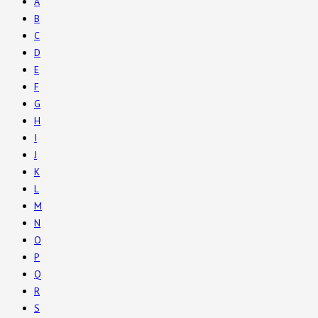
A
B
C
D
E
F
G
H
I
J
K
L
M
N
O
P
Q
R
S