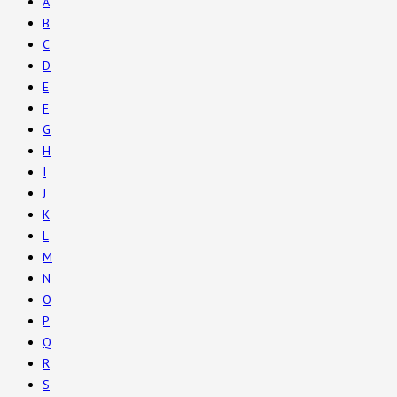
A
B
C
D
E
F
G
H
I
J
K
L
M
N
O
P
Q
R
S