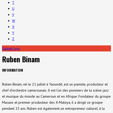
T
U
V
W
X
Y
Z
Submit Lyric
Ruben Binam
INFORMATION
Ruben Binam, né le 21 juillet à Yaoundé, est un pianiste, producteur et
chef d’orchestre camerounais. Il est l’un des pionniers de la scène jazz
et musique du monde au Cameroun et en Afrique. Fondateur du groupe
Macase et premier producteur des X-Maleya, il a dirigé ce groupe
pendant 15 ans. Ruben est également un entrepreneur culturel, à la