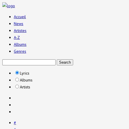
Accueil
News
Artistes
A-Z
Albums
Genres
Lyrics
Albums
Artists
#