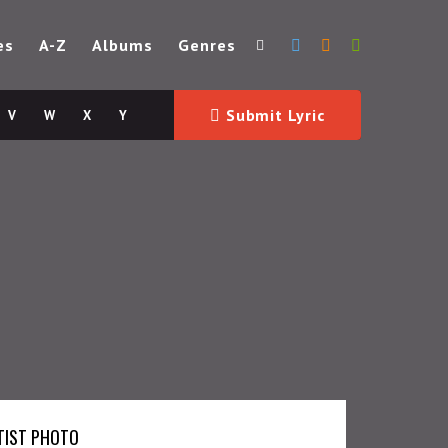
es
A-Z
Albums
Genres
Submit Lyric
V
W
X
Y
TIST PHOTO