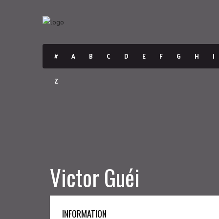
#
A
B
C
D
E
F
G
H
I
Z
Victor Guéi
INFORMATION