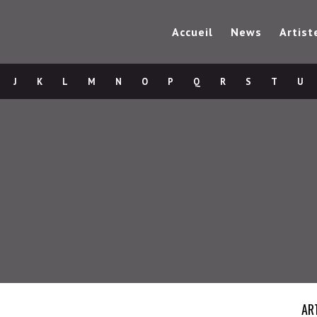
Accueil
News
Artist
J
K
L
M
N
O
P
Q
R
S
T
U
AR