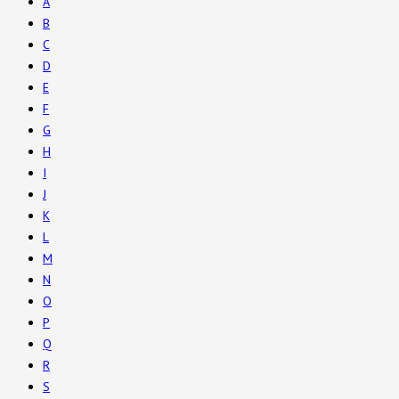
A
B
C
D
E
F
G
H
I
J
K
L
M
N
O
P
Q
R
S