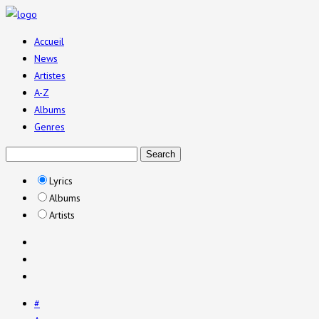
Accueil
News
Artistes
A-Z
Albums
Genres
Lyrics
Albums
Artists
#