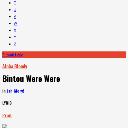
T
U
V
W
X
Y
Z
Submit Lyric
Alpha Blondy
Bintou Were Were
in
Jah Glory!
LYRIC
Print