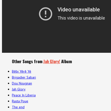
Other Songs from
Jah Glory!
Album
Bêbi Yêrê Yé
Brigadier Sabari
Dou Nougnan
Jah Glory
Peace In Liberia
Rasta Poue
The end