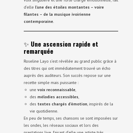
voix singulière et une forte charge émotionnelle, fait
d’elle
l’une des étoiles montantes – voire
filantes – de la musique ivoirienne
contemporaine
.
✨
Une ascension rapide et
remarquée
Roseline Layo s’est révélée au grand public grâce à
des titres qui ont immédiatement trouvé un écho
auprès des auditeurs. Son succès repose sur une
recette simple mais puissante :
une
voix reconnaissable
,
des
mélodies accessibles
,
des
textes chargés d’émotion
, inspirés de la
vie quotidienne.
En peu de temps, ses chansons se sont imposées sur
les ondes, les réseaux sociaux et lors des
prestations live, faisant d’elle une artiste très