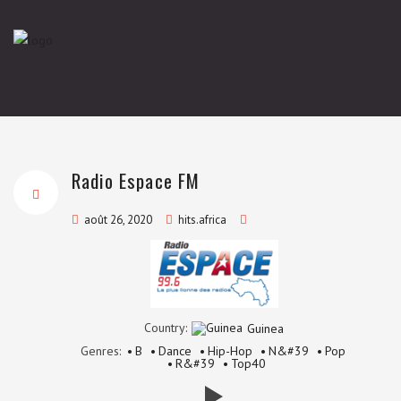
Radio Espace FM
août 26, 2020
hits.africa
Country:
Guinea
Genres:
B
Dance
Hip-Hop
N&#39
Pop
R&#39
Top40