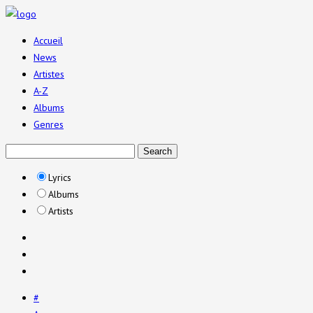
Accueil
News
Artistes
A-Z
Albums
Genres
Lyrics
Albums
Artists
#