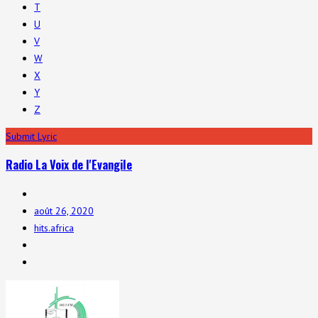
T
U
V
W
X
Y
Z
Submit Lyric
Radio La Voix de l'Evangile
août 26, 2020
hits.africa