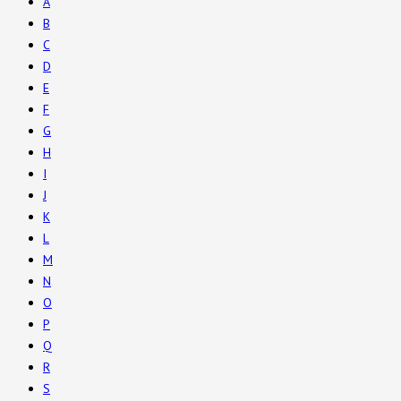
A
B
C
D
E
F
G
H
I
J
K
L
M
N
O
P
Q
R
S