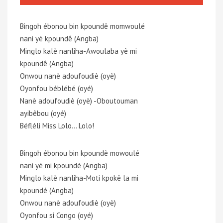
Bingoh ébonou bin kpoundê momwoulé
nani yè kpoundê (Angba)
Minglo kalè nanliha-Awoulaba yè mi
kpoundê (Angba)
Onwou nanè adoufoudiè (oyè)
Oyonfou béblébé (oyé)
Nanè adoufoudiè (oyè) -Oboutouman
ayibêbou (oyé)
Béfléli Miss Lolo… Lolo!
Bingoh ébonou bin kpoundè mowoulé
nani yè mi kpoundè (Angba)
Minglo kalè nanliha-Moti kpokê la mi
kpoundé (Angba)
Onwou nanè adoufoudiè (oyè)
Oyonfou si Congo (oyé)