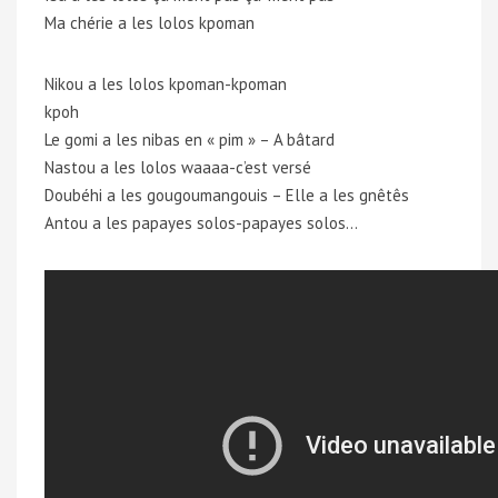
Ma chérie a les lolos kpoman
Nikou a les lolos kpoman-kpoman
kpoh
Le gomi a les nibas en « pim » – A bâtard
Nastou a les lolos waaaa-c’est versé
Doubéhi a les gougoumangouis – Elle a les gnêtês
Antou a les papayes solos-papayes solos…