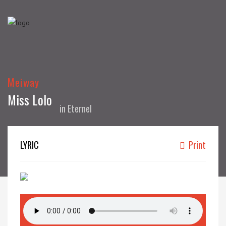
Meiway
Miss Lolo
in
Eternel
LYRIC
Print