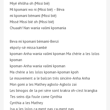
Miyé éhiliha oh (Missi bié)
Mi kpomani wo ni (Missi bié) – Bèva
mi kpomani bèmami (Missi bié)
Missé Missi bié oh (Missi bié)
Chuaah! Nan wania valimi kpomania
Beva mi kpomani bèmami-Benzi
ekpoty-sè missa kambè
kpoman-Anha wania valimi kpoman Ma chérie a les lolos
kpoman
kpoman-Anha wania valimi kpoman
Ma chérie a les lolos kpoman-kpoman kpoh
Le mouvement a le balcon très sincère-Anha Anha
Mon gomi a les Mathey agbolo-Agbolo zaï
Les binogos de la peï sère sont krakra oh-c’est krangba
Tes seins dja foule come Cynthia
Cynthia a les Mathey
Isa a les lolos ça ment pas ça-ment pas