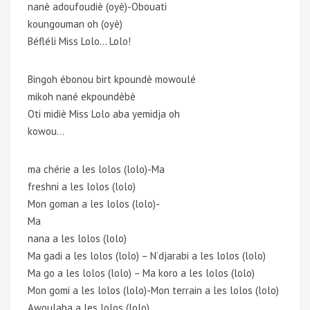
nanè adoufoudiè (oyè)-Obouati
koungouman oh (oyè)
Béfléli Miss Lolo… Lolo!
Bingoh ébonou birt kpoundè mowoulé
mikoh nané ekpoundèbè
Oti midiè Miss Lolo aba yemidja oh
kowou…
ma chérie a les lolos (lolo)-Ma
freshni a les lolos (lolo)
Mon goman a les lolos (lolo)-
Ma
nana a les lolos (lolo)
Ma gadi a les lolos (lolo) – N’djarabi a les lolos (lolo)
Ma go a les lolos (lolo) – Ma koro a les lolos (lolo)
Mon gomi a les lolos (lolo)-Mon terrain a les lolos (lolo)
Awoulaba a les lolos (lolo)