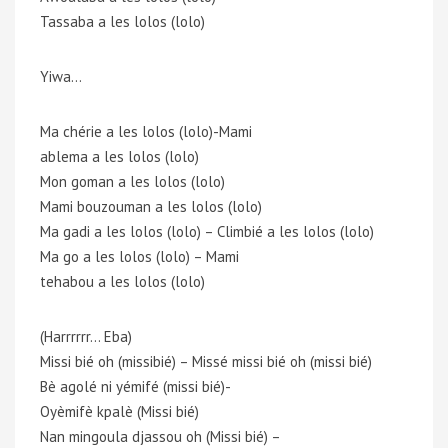
Tassaba a les lolos (lolo)
Yiwa…
Ma chérie a les lolos (lolo)-Mami
ablema a les lolos (lolo)
Mon goman a les lolos (lolo)
Mami bouzouman a les lolos (lolo)
Ma gadi a les lolos (lolo) – Climbié a les lolos (lolo)
Ma go a les lolos (lolo) – Mami
tehabou a les lolos (lolo)
(Harrrrrr… Eba)
Missi bié oh (missibié) – Missé missi bié oh (missi bié)
Bè agolé ni yémifé (missi bié)-
Oyèmifè kpalè (Missi bié)
Nan mingoula djassou oh (Missi bié) –